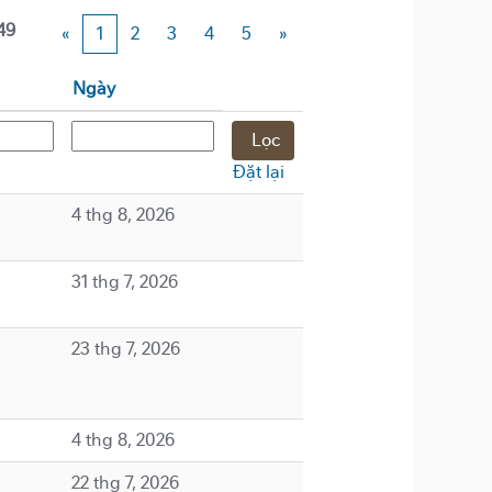
49
«
1
2
3
4
5
»
Ngày
Đặt lại
4 thg 8, 2026
31 thg 7, 2026
23 thg 7, 2026
4 thg 8, 2026
22 thg 7, 2026