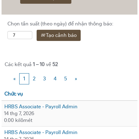
Chọn tần suất (theo ngày) để nhận thông báo:
Tạo cảnh báo
Các kết quả
1 – 10
về
52
«
1
2
3
4
5
»
Chức vụ
HRBS Associate - Payroll Admin
14 thg 7, 2026
0.00 kilômét
HRBS Associate - Payroll Admin