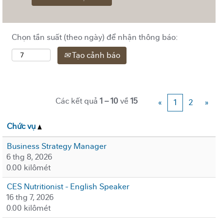
Chọn tần suất (theo ngày) để nhận thông báo:
Tạo cảnh báo
Các kết quả
1 – 10
về
15
«
1
2
»
Chức vụ
Business Strategy Manager
6 thg 8, 2026
0.00 kilômét
CES Nutritionist - English Speaker
16 thg 7, 2026
0.00 kilômét