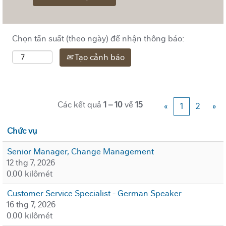
Chọn tần suất (theo ngày) để nhận thông báo:
Tạo cảnh báo
Các kết quả
1 – 10
về
15
«
1
2
»
Chức vụ
Senior Manager, Change Management
12 thg 7, 2026
0.00 kilômét
Customer Service Specialist - German Speaker
16 thg 7, 2026
0.00 kilômét