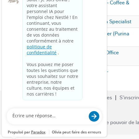
Growth Management - Coffee &
Beverage Division
Customer Master Data Specialist
Business Unit Controller (Purina
Petcare, MYSG)
Commodities Middle Office
Analyst
Księgowy / Księgowa -
Nespresso
Recherche de travail
Carrières
S'inscrir
Nous contacter
Nestle.com
© 2023 Nestlé | Nous libérons le pouvoir de l
venir