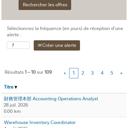
Sélectionnez la fréquence (en jours) de réception d’une
alerte :
Créer une alerte
Résultats
1 – 10
sur
109
«
1
2
3
4
5
»
Titre
財務管理本部 Accounting Operations Analyst
28 juil. 2026
0.00 km
Warehouse Inventory Coordinator