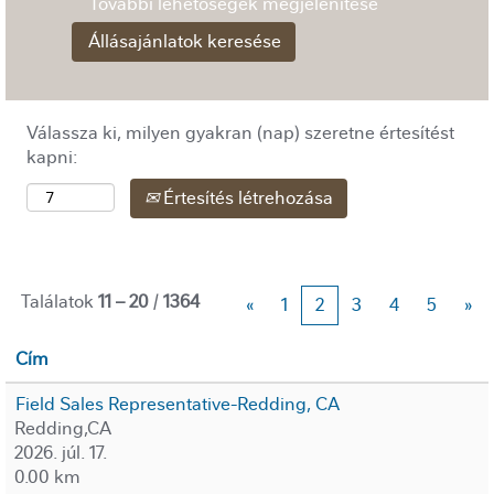
További lehetőségek megjelenítése
Válassza ki, milyen gyakran (nap) szeretne értesítést
kapni:
Értesítés létrehozása
Találatok
11 – 20
/
1364
«
1
2
3
4
5
»
Cím
Field Sales Representative-Redding, CA
Redding,CA
2026. júl. 17.
0.00 km