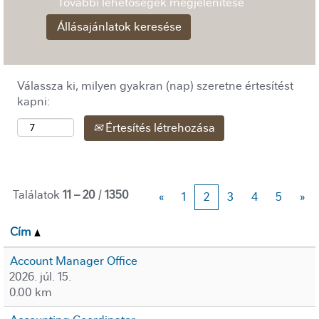
További lehetőségek megjelenítése
Válassza ki, milyen gyakran (nap) szeretne értesítést
kapni:
Értesítés létrehozása
Találatok
11 – 20
/
1350
«
1
2
3
4
5
»
Cím
Account Manager Office
2026. júl. 15.
0.00 km