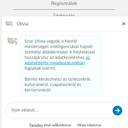
Regisztrálok
Titoktartás
Sütik (Cookies)
Használati Feltételek
Lépj velünk kapcsolatba
Nestle.com
© 2023 Nestlé | We unlock the power of food and
beverages to enhance quality of life for everyone,
today and for generations to come