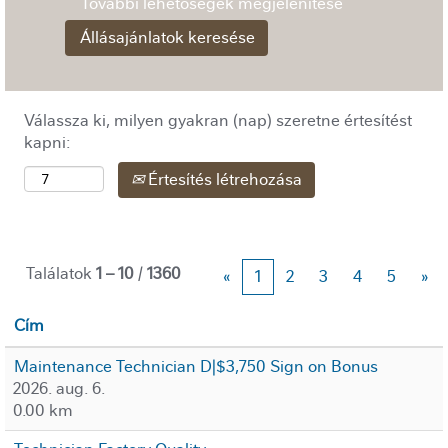
További lehetőségek megjelenítése
Válassza ki, milyen gyakran (nap) szeretne értesítést
kapni:
Értesítés létrehozása
Találatok
1 – 10
/
1360
«
1
2
3
4
5
»
Cím
Maintenance Technician D|$3,750 Sign on Bonus
2026. aug. 6.
0.00 km