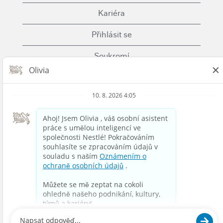
Kariéra
Přihlásit se
Soukromí
Cookies
Podmínky použití
Kontaktujte nás
Nestle.com
© 2023 Nestlé | We unlock the power of food and