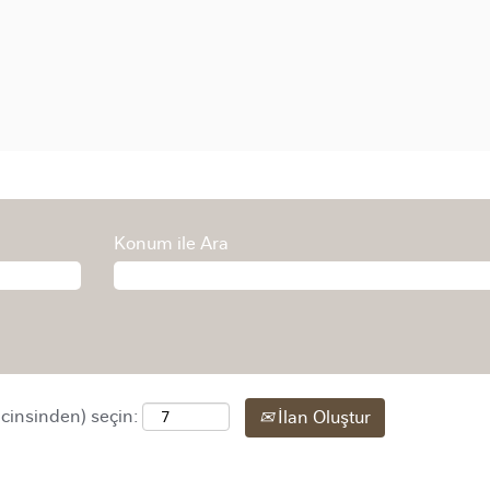
Konum ile Ara
 cinsinden) seçin:
İlan Oluştur