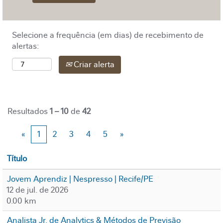
Selecione a frequência (em dias) de recebimento de
alertas:
Criar alerta
Resultados
1 – 10
de
42
«
1
2
3
4
5
»
Título
Jovem Aprendiz | Nespresso | Recife/PE
12 de jul. de 2026
0.00 km
Analista Jr. de Analytics & Métodos de Previsão