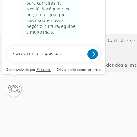
Busca de Vagas
Carreiras
Cadastre-se
Fale Conosco
Nestle.com
© 2023 Nestlé | Liberamos o poder dos alime