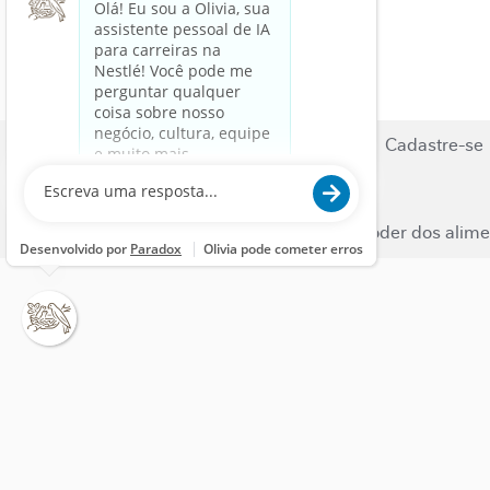
Busca de Vagas
Carreiras
Cadastre-se
Fale Conosco
Nestle.com
© 2023 Nestlé | Liberamos o poder dos alime