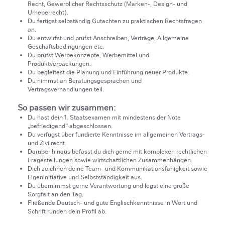
Recht, Gewerblicher Rechtsschutz (Marken-, Design- und
Urheberrecht).
Du fertigst selbständig Gutachten zu praktischen Rechtsfragen
an.
Du entwirfst und prüfst Anschreiben, Verträge, Allgemeine
Geschäftsbedingungen etc.
Du prüfst Werbekonzepte, Werbemittel und
Produktverpackungen.
Du begleitest die Planung und Einführung neuer Produkte.
Du nimmst an Beratungsgesprächen und
Vertragsverhandlungen teil.
So passen wir zusammen:
Du hast dein 1. Staatsexamen mit mindestens der Note
„befriedigend“ abgeschlossen.
Du verfügst über fundierte Kenntnisse im allgemeinen Vertrags-
und Zivilrecht.
Darüber hinaus befasst du dich gerne mit komplexen rechtlichen
Fragestellungen sowie wirtschaftlichen Zusammenhängen.
Dich zeichnen deine Team- und Kommunikationsfähigkeit sowie
Eigeninitiative und Selbstständigkeit aus.
Du übernimmst gerne Verantwortung und legst eine große
Sorgfalt an den Tag.
Fließende Deutsch- und gute Englischkenntnisse in Wort und
Schrift runden dein Profil ab.