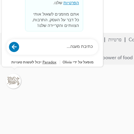
Co
פרטיות
הירשם/י
קריירות
חפש משרות
© 2023 Nestlé | We unlock the power of food 