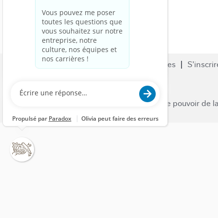
Recherche de travail
Carrières
S'inscrir
Nous contacter
Nestle.com
© 2023 Nestlé | Nous libérons le pouvoir de l
venir