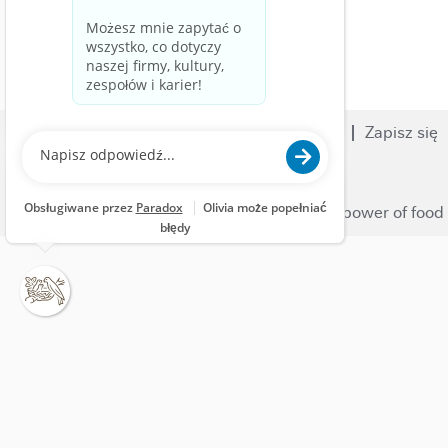
Wyszukiwanie ofert
Kariera
Zapisz się
Nestle.com
© 2023 Nestlé | We unlock the power of food 