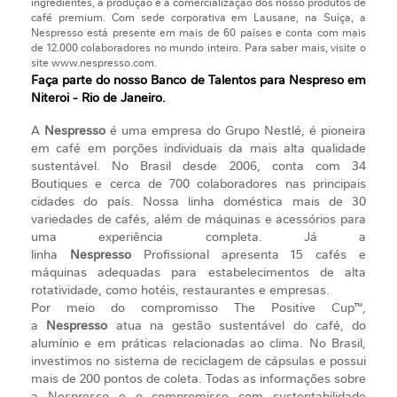
ingredientes, a produção e a comercialização dos nosso produtos de
café premium. Com sede corporativa em Lausane, na Suíça, a
Nespresso está presente em mais de 60 países e conta com mais
de 12.000 colaboradores no mundo inteiro. Para saber mais, visite o
site www.nespresso.com.
Faça parte do nosso Banco de Talentos para Nespreso em
Niteroi - Rio de Janeiro.
A
Nespresso
é uma empresa do Grupo Nestlé, é pioneira
em café em porções individuais da mais alta qualidade
sustentável. No Brasil desde 2006, conta com 34
Boutiques e cerca de 700 colaboradores nas principais
cidades do país. Nossa linha doméstica mais de 30
variedades de cafés, além de máquinas e acessórios para
uma experiência completa. Já a
linha
Nespresso
Profissional apresenta 15 cafés e
máquinas adequadas para estabelecimentos de alta
rotatividade, como hotéis, restaurantes e empresas.
Por meio do compromisso The Positive Cup™,
a
Nespresso
atua na gestão sustentável do café, do
alumínio e em práticas relacionadas ao clima. No Brasil,
investimos no sistema de reciclagem de cápsulas e possui
mais de 200 pontos de coleta. Todas as informações sobre
a Nespresso e o compromisso com sustentabilidade