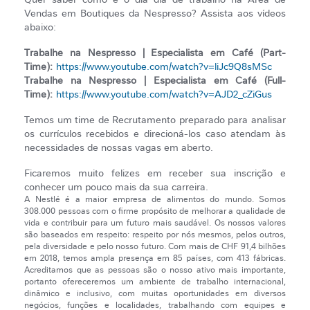
Vendas em Boutiques da Nespresso? Assista aos vídeos
abaixo:
Trabalhe na Nespresso | Especialista em Café (Part-
Time):
https://www.youtube.com/watch?v=liJc9Q8sMSc
Trabalhe na Nespresso | Especialista em Café (Full-
Time):
https://www.youtube.com/watch?v=AJD2_cZiGus
Temos um time de Recrutamento preparado para analisar
os currículos recebidos e direcioná-los caso atendam às
necessidades de nossas vagas em aberto.
Ficaremos muito felizes em receber sua inscrição e
conhecer um pouco mais da sua carreira.
A Nestlé é a maior empresa de alimentos do mundo. Somos
308.000 pessoas com o firme propósito de melhorar a qualidade de
vida e contribuir para um futuro mais saudável. Os nossos valores
são baseados em respeito: respeito por nós mesmos, pelos outros,
pela diversidade e pelo nosso futuro. Com mais de CHF 91,4 bilhões
em 2018, temos ampla presença em 85 países, com 413 fábricas.
Acreditamos que as pessoas são o nosso ativo mais importante,
portanto ofereceremos um ambiente de trabalho internacional,
dinâmico e inclusivo, com muitas oportunidades em diversos
negócios, funções e localidades, trabalhando com equipes e