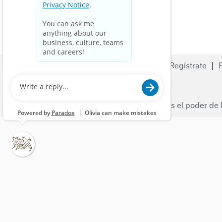
Buscar empleos
Empleo
Regístrate
Contáctanos
Nestle.com
© 2023 Nestlé | Desbloqueamos el poder de l