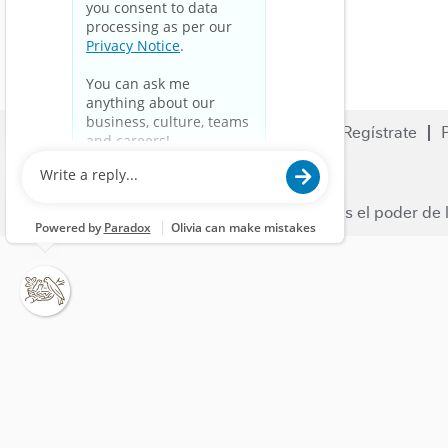
Buscar empleos
Empleo
Regístrate
Contáctanos
Nestle.com
© 2023 Nestlé | Desbloqueamos el poder de l