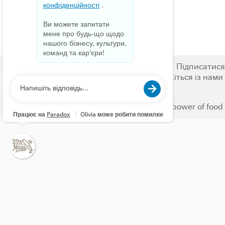
Пошук вакансій
Кар'єри
Підписатися
Умови користування
Зв'яжіться із нами
© 2023 Nestlé | We unlock the power of food 