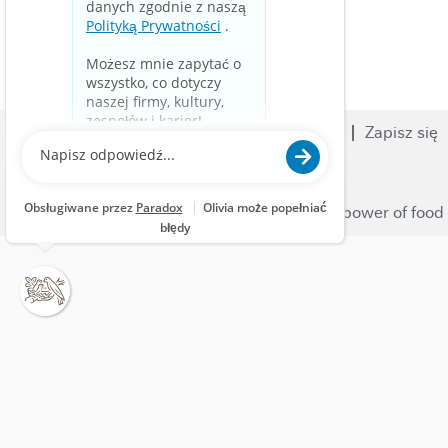
Wyszukiwanie ofert
Kariera
Zapisz się
Nestle.com
© 2023 Nestlé | We unlock the power of food 